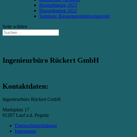
Biomethantag 2023
Biomethantag 2022
Seminare Biogasperspektivenprojekt
Seite wählen
Ingenieurbüro Rückert GmbH
Kontaktdaten:
Ingenieurbüro Rückert GmbH
Marktplatz 17
91207 Lauf a.d. Pegnitz
Datenschutzerklärung
Impressum