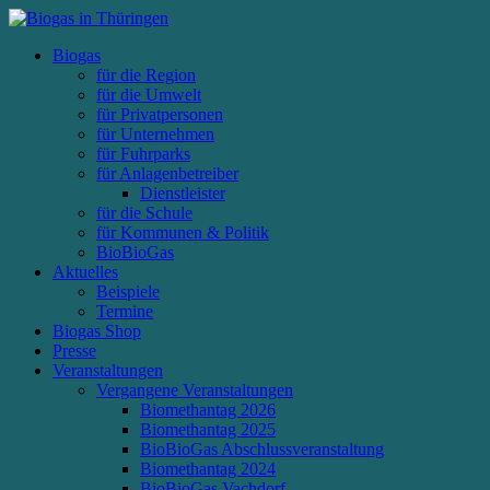
Biogas
für die Region
für die Umwelt
für Privatpersonen
für Unternehmen
für Fuhrparks
für Anlagenbetreiber
Dienstleister
für die Schule
für Kommunen & Politik
BioBioGas
Aktuelles
Beispiele
Termine
Biogas Shop
Presse
Veranstaltungen
Vergangene Veranstaltungen
Biomethantag 2026
Biomethantag 2025
BioBioGas Abschlussveranstaltung
Biomethantag 2024
BioBioGas Vachdorf