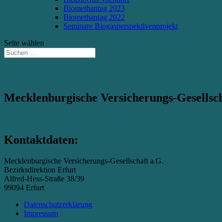
Biomethantag 2023
Biomethantag 2022
Seminare Biogasperspektivenprojekt
Seite wählen
Mecklenburgische Versicherungs-Gesellsch
Kontaktdaten:
Mecklenburgische Versicherungs-Gesellschaft a.G.
Bezirksdirektion Erfurt
Alfred-Hess-Straße 38/39
99094 Erfurt
Datenschutzerklärung
Impressum