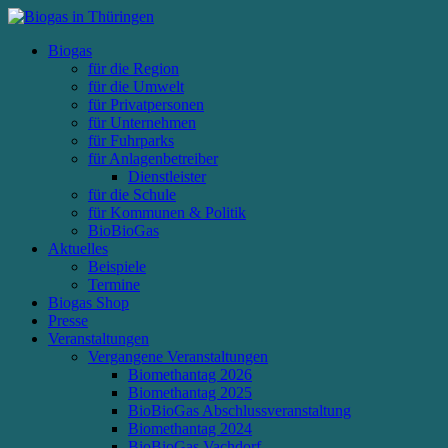
Biogas
für die Region
für die Umwelt
für Privatpersonen
für Unternehmen
für Fuhrparks
für Anlagenbetreiber
Dienstleister
für die Schule
für Kommunen & Politik
BioBioGas
Aktuelles
Beispiele
Termine
Biogas Shop
Presse
Veranstaltungen
Vergangene Veranstaltungen
Biomethantag 2026
Biomethantag 2025
BioBioGas Abschlussveranstaltung
Biomethantag 2024
BioBioGas Vachdorf