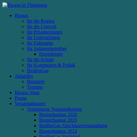
Biogas
für die Region
für die Umwelt
für Privatpersonen
für Unternehmen
für Fuhrparks
für Anlagenbetreiber
Dienstleister
für die Schule
für Kommunen & Politik
BioBioGas
Aktuelles
Beispiele
Termine
Biogas Shop
Presse
Veranstaltungen
Vergangene Veranstaltungen
Biomethantag 2026
Biomethantag 2025
BioBioGas Abschlussveranstaltung
Biomethantag 2024
BioBioGas Vachdorf