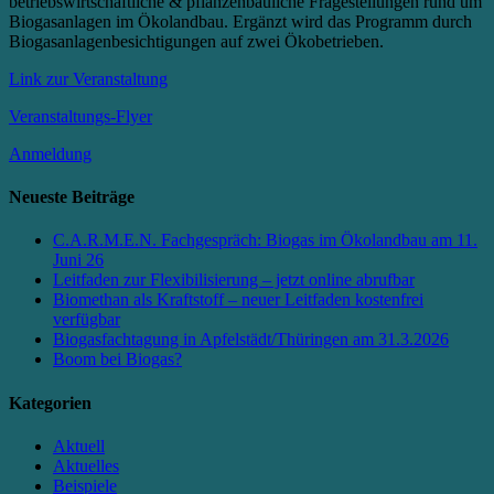
betriebswirtschaftliche & pflanzenbauliche Fragestellungen rund um
Biogasanlagen im Ökolandbau. Ergänzt wird das Programm durch
Biogasanlagenbesichtigungen auf zwei Ökobetrieben.
Link zur Veranstaltung
Veranstaltungs-Flyer
Anmeldung
Neueste Beiträge
C.A.R.M.E.N. Fachgespräch: Biogas im Ökolandbau am 11.
Juni 26
Leitfaden zur Flexibilisierung – jetzt online abrufbar
Biomethan als Kraftstoff – neuer Leitfaden kostenfrei
verfügbar
Biogasfachtagung in Apfelstädt/Thüringen am 31.3.2026
Boom bei Biogas?
Kategorien
Aktuell
Aktuelles
Beispiele