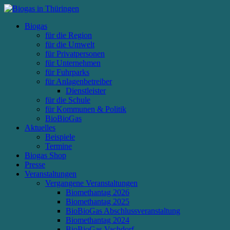
Biogas
für die Region
für die Umwelt
für Privatpersonen
für Unternehmen
für Fuhrparks
für Anlagenbetreiber
Dienstleister
für die Schule
für Kommunen & Politik
BioBioGas
Aktuelles
Beispiele
Termine
Biogas Shop
Presse
Veranstaltungen
Vergangene Veranstaltungen
Biomethantag 2026
Biomethantag 2025
BioBioGas Abschlussveranstaltung
Biomethantag 2024
BioBioGas Vachdorf