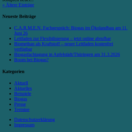
« Ältere Einträge
Neueste Beiträge
C.A.R.M.E.N. Fachgespräch: Biogas im Ökolandbau am 11.
Juni 26
Leitfaden zur Flexibilisierung – jetzt online abrufbar
Biomethan als Kraftstoff – neuer Leitfaden kostenfrei
verfügbar
Biogasfachtagung in Apfelstädt/Thüringen am 31.3.2026
Boom bei Biogas?
Kategorien
Aktuell
Aktuelles
Beispiele
Biogas
Presse
Termine
Datenschutzerklärung
Impressum