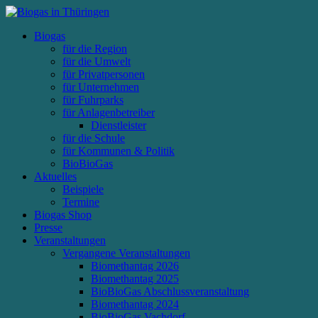
Biogas
für die Region
für die Umwelt
für Privatpersonen
für Unternehmen
für Fuhrparks
für Anlagenbetreiber
Dienstleister
für die Schule
für Kommunen & Politik
BioBioGas
Aktuelles
Beispiele
Termine
Biogas Shop
Presse
Veranstaltungen
Vergangene Veranstaltungen
Biomethantag 2026
Biomethantag 2025
BioBioGas Abschlussveranstaltung
Biomethantag 2024
BioBioGas Vachdorf