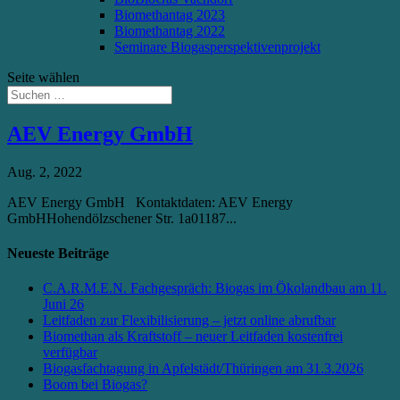
Biomethantag 2023
Biomethantag 2022
Seminare Biogasperspektivenprojekt
Seite wählen
AEV Energy GmbH
Aug. 2, 2022
AEV Energy GmbH Kontaktdaten: AEV Energy
GmbHHohendölzschener Str. 1a01187...
Neueste Beiträge
C.A.R.M.E.N. Fachgespräch: Biogas im Ökolandbau am 11.
Juni 26
Leitfaden zur Flexibilisierung – jetzt online abrufbar
Biomethan als Kraftstoff – neuer Leitfaden kostenfrei
verfügbar
Biogasfachtagung in Apfelstädt/Thüringen am 31.3.2026
Boom bei Biogas?