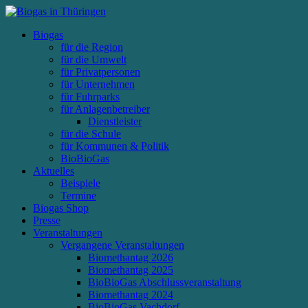
Biogas
für die Region
für die Umwelt
für Privatpersonen
für Unternehmen
für Fuhrparks
für Anlagenbetreiber
Dienstleister
für die Schule
für Kommunen & Politik
BioBioGas
Aktuelles
Beispiele
Termine
Biogas Shop
Presse
Veranstaltungen
Vergangene Veranstaltungen
Biomethantag 2026
Biomethantag 2025
BioBioGas Abschlussveranstaltung
Biomethantag 2024
BioBioGas Vachdorf