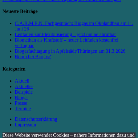
Neueste Beiträge
C.A.R.M.E.N. Fachgespräch: Biogas im Ökolandbau am 11.
Juni 26
Leitfaden zur Flexibilisierung – jetzt online abrufbar
Biomethan als Kraftstoff – neuer Leitfaden kostenfrei
verfügbar
Biogasfachtagung in Apfelstädt/Thüringen am 31.3.2026
Boom bei Biogas?
Kategorien
Aktuell
Aktuelles
Beispiele
Biogas
Presse
Termine
Datenschutzerklärung
Impressum
Diese Website verwendet Cookies – nähere Informationen dazu und