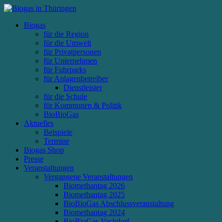
Biogas
für die Region
für die Umwelt
für Privatpersonen
für Unternehmen
für Fuhrparks
für Anlagenbetreiber
Dienstleister
für die Schule
für Kommunen & Politik
BioBioGas
Aktuelles
Beispiele
Termine
Biogas Shop
Presse
Veranstaltungen
Vergangene Veranstaltungen
Biomethantag 2026
Biomethantag 2025
BioBioGas Abschlussveranstaltung
Biomethantag 2024
BioBioGas Vachdorf