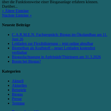
über die Funktionsweise einer Biogasanlage erfahren können.
Darüber...
« Ältere Einträge
Nächste Einträge »
Neueste Beiträge
C.A.R.M.E.N. Fachgespräch: Biogas im Ökolandbau am 11.
Juni 26
Leitfaden zur Flexibilisierung – jetzt online abrufbar
Biomethan als Kraftstoff – neuer Leitfaden kostenfrei
verfügbar
Biogasfachtagung in Apfelstädt/Thüringen am 31.3.2026
Boom bei Biogas?
Kategorien
Aktuell
Aktuelles
Beispiele
Biogas
Presse
Termine