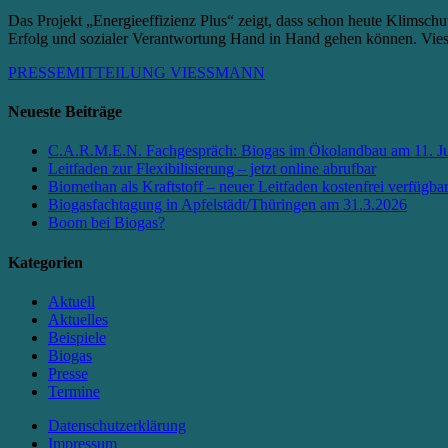
Das Projekt „Energieeffizienz Plus“ zeigt, dass schon heute Klimsch
Erfolg und sozialer Verantwortung Hand in Hand gehen können. Vie
PRESSEMITTEILUNG VIESSMANN
Neueste Beiträge
C.A.R.M.E.N. Fachgespräch: Biogas im Ökolandbau am 11. Ju
Leitfaden zur Flexibilisierung – jetzt online abrufbar
Biomethan als Kraftstoff – neuer Leitfaden kostenfrei verfügba
Biogasfachtagung in Apfelstädt/Thüringen am 31.3.2026
Boom bei Biogas?
Kategorien
Aktuell
Aktuelles
Beispiele
Biogas
Presse
Termine
Datenschutzerklärung
Impressum