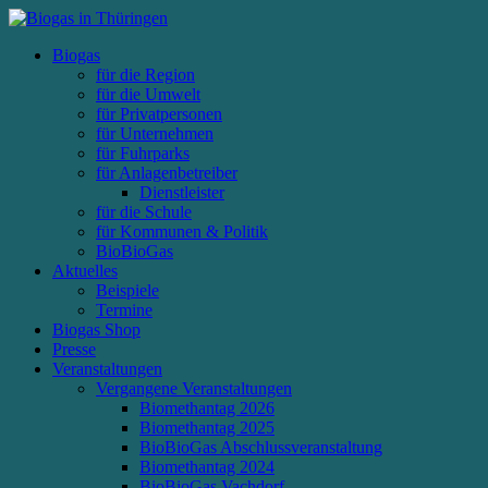
Biogas
für die Region
für die Umwelt
für Privatpersonen
für Unternehmen
für Fuhrparks
für Anlagenbetreiber
Dienstleister
für die Schule
für Kommunen & Politik
BioBioGas
Aktuelles
Beispiele
Termine
Biogas Shop
Presse
Veranstaltungen
Vergangene Veranstaltungen
Biomethantag 2026
Biomethantag 2025
BioBioGas Abschlussveranstaltung
Biomethantag 2024
BioBioGas Vachdorf