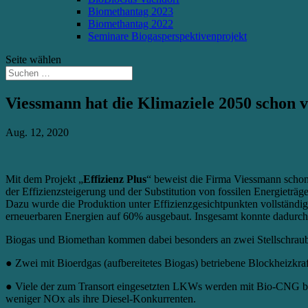
Biomethantag 2023
Biomethantag 2022
Seminare Biogasperspektivenprojekt
Seite wählen
Viessmann hat die Klimaziele 2050 schon v
Aug. 12, 2020
Mit dem Projekt „
Effizienz Plus
“ beweist die Firma Viessmann schon 
der Effizienzsteigerung und der Substitution von fossilen Energietr
Dazu wurde die Produktion unter Effizienzgesichtpunkten vollständ
erneuerbaren Energien auf 60% ausgebaut. Insgesamt konnte dadurc
Biogas und Biomethan kommen dabei besonders an zwei Stellschraub
● Zwei mit Bioerdgas (aufbereitetes Biogas) betriebene Blockheizkr
● Viele der zum Transort eingesetzten LKWs werden mit Bio-CNG be
weniger NOx als ihre Diesel-Konkurrenten.