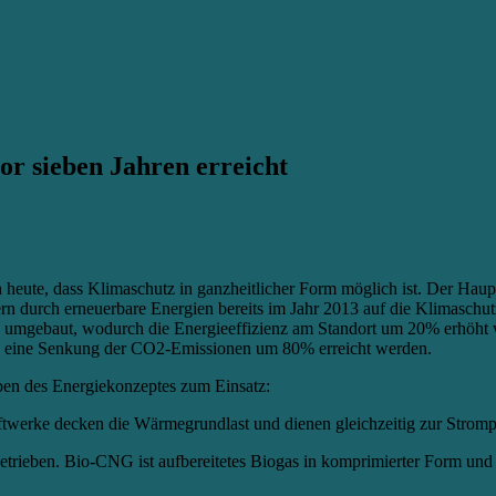
or sieben Jahren erreicht
heute, dass Klimaschutz in ganzheitlicher Form möglich ist. Der Haupt
ägern durch erneuerbare Energien bereits im Jahr 2013 auf die Klimasc
ig umgebaut, wodurch die Energieeffizienz am Standort um 20% erhöh
h eine Senkung der CO2-Emissionen um 80% erreicht werden.
en des Energiekonzeptes zum Einsatz:
aftwerke decken die Wärmegrundlast und dienen gleichzeitig zur Strom
trieben. Bio-CNG ist aufbereitetes Biogas in komprimierter Form un